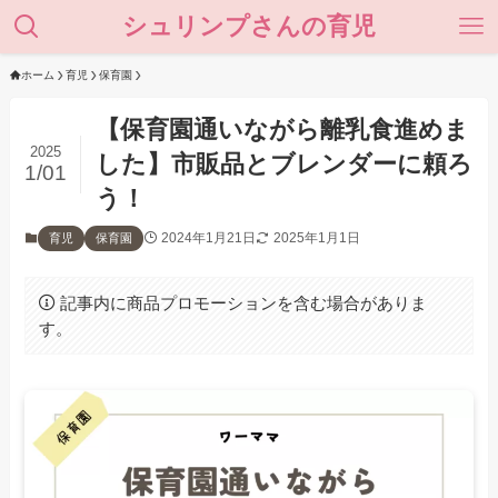
シュリンプさんの育児
ホーム
育児
保育園
【保育園通いながら離乳食進めま
2025
した】市販品とブレンダーに頼ろ
1/01
う！
2024年1月21日
2025年1月1日
育児
保育園
記事内に商品プロモーションを含む場合がありま
す。